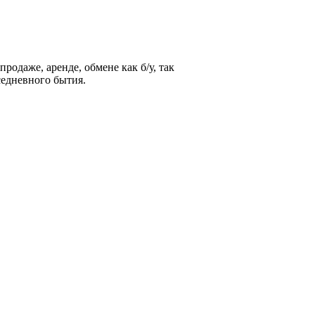
родаже, аренде, обмене как б/у, так
седневного бытия.