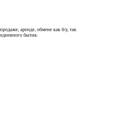
родаже, аренде, обмене как б/у, так
седневного бытия.