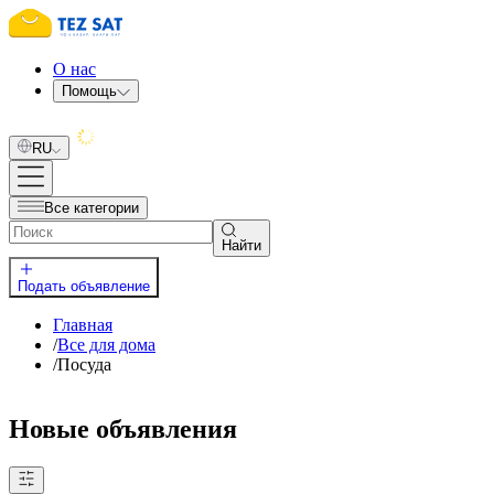
О нас
Помощь
RU
Все категории
Найти
Подать объявление
Главная
/
Все для дома
/
Посуда
Новые объявления