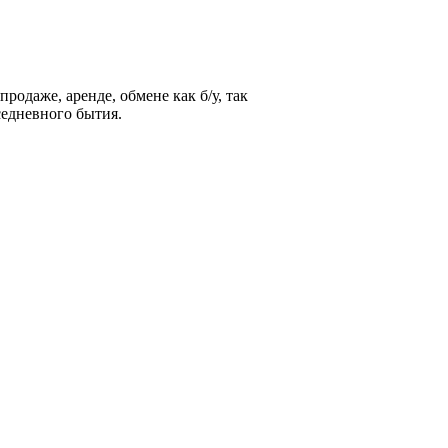
родаже, аренде, обмене как б/у, так
седневного бытия.