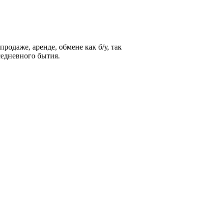
родаже, аренде, обмене как б/у, так
седневного бытия.