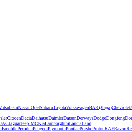
Mitsubishi
Nissan
Opel
Subaru
Toyota
Volkswagen
ВАЗ (Лада)
Chevrolet
sler
Citroen
Dacia
Daihatsu
Daimler
Datsun
Derways
Dodge
Dongfeng
Don
JAC
Jaguar
Jeep
JMC
Kia
Lamborghini
Lancia
Land
ldsmobile
Perodua
Peugeot
Plymouth
Pontiac
Porshe
Proton
RAF
Ravon
Re