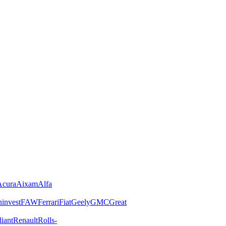
Acura
Aixam
Alfa
invest
FAW
Ferrari
Fiat
Geely
GMC
Great
liant
Renault
Rolls-