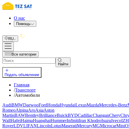
О нас
Помощь
RU
Все категории
Найти
Подать объявление
Главная
/
Транспорт
/
Автомобили
Audi
BMW
Daewoo
Ford
Honda
Hyundai
Lexus
Mazda
Mercedes-Benz
Romeo
Alpina
Aro
Asia
Aston
Martin
BAW
Bentley
Brilliance
Buick
BYD
Cadillac
Changan
Chery
Chry
Wall
Hafei
Haima
Huanghai
Hummer
Infiniti
Iran Khodro
Isuzu
Iveco
IZH
Rover
LDV
LIFAN
Lincoln
Lotus
Maserati
Mercury
MG
Microcar
Mini
O