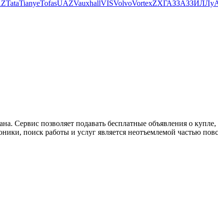
AZ
Tata
Tianye
Tofas
UAZ
Vauxhall
VIS
Volvo
Vortex
ZX
ГАЗ
ЗАЗ
ЗИЛ
Лу
ана. Сервис позволяет подавать бесплатные объявления о купле, п
роники, поиск работы и услуг является неотъемлемой частью пов