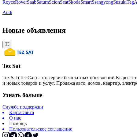
Royce
Rover
Saab
Saturn
Scion
Seat
Skoda
Smart
Ssangyong
Suzuki
Tag
Audi
Новые объявления
Tez Sat
Tez Sat (Тез Сат) - это сервис бесплатных объявлений Кыргызст
и новых товаров и услуг. Продажа авто, домов, квартир, элект
Узнать больше
Служба поддержки
Карта сайта
О нас
Помощь
Пользовательское соглашение