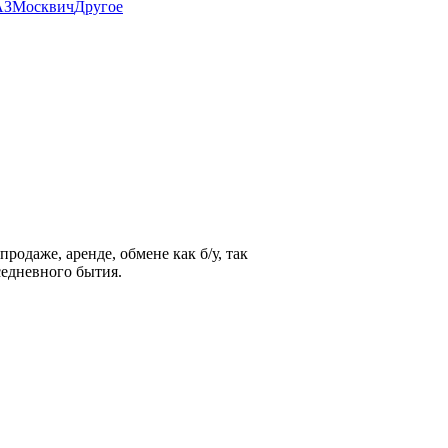
АЗ
Москвич
Другое
BMW
родаже, аренде, обмене как б/у, так
седневного бытия.