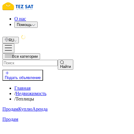
О нас
Помощь
RU
Все категории
Найти
Подать объявление
Главная
/
Недвижимость
/
Теплицы
Продам
Куплю
Аренда
Продам