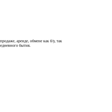
родаже, аренде, обмене как б/у, так
седневного бытия.