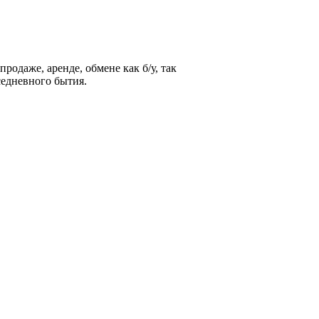
родаже, аренде, обмене как б/у, так
седневного бытия.