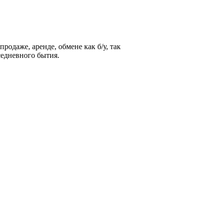
родаже, аренде, обмене как б/у, так
седневного бытия.