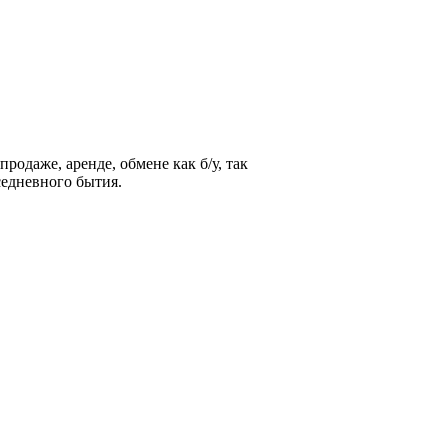
родаже, аренде, обмене как б/у, так
седневного бытия.