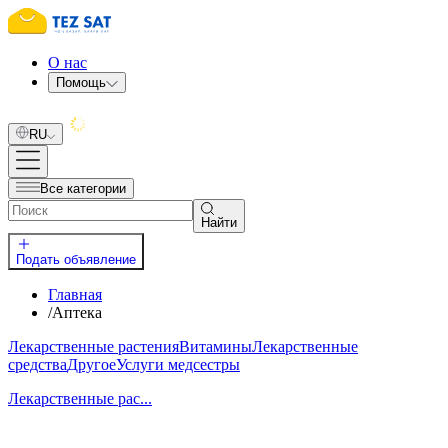
О нас
Помощь
RU
Все категории
Найти
Подать объявление
Главная
/
Аптека
Лекарственные растения
Витамины
Лекарственные
средства
Другое
Услуги медсестры
Лекарственные рас...