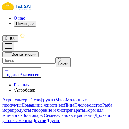
О нас
Помощь
RU
Все категории
Найти
Подать объявление
Главная
/
Агробазар
Агрокультуры
Сухофрукты
Мясо
Молочные
продукты
Домашние животные
Яйца
Пчеловодство
Рыба,
морепродукты
Удобрение и биопрепараты
Корм для
животных
Зоотовары
Семена
Садовые растения
Дрова и
уголь
Саженцы
Другое
Другое