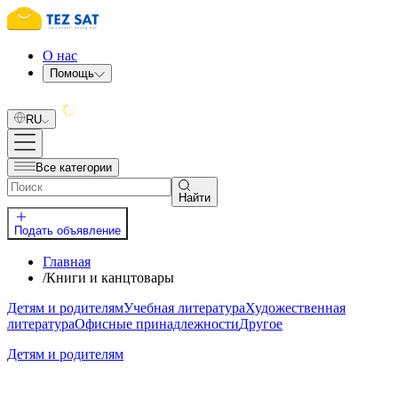
О нас
Помощь
RU
Все категории
Найти
Подать объявление
Главная
/
Книги и канцтовары
Детям и родителям
Учебная литература
Художественная
литература
Офисные принадлежности
Другое
Детям и родителям
У