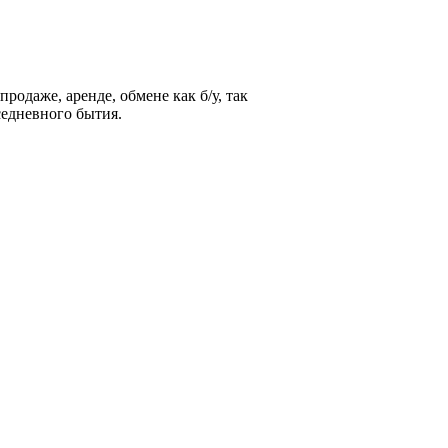
родаже, аренде, обмене как б/у, так
седневного бытия.